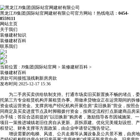
黑龙江J9集团|国际站官网建材有限公司官方网站！热线电话：
0454-
8559111
网站主页
关于我们
装修建材知识
装修建材百科
联系我们
当前位置 :
J9集团|国际站官网
>
装修建材百科
>
装修建材百科
房款可间接抵顶残剩新房房款
发布时间:2025-12-17 15:36
为二手房买卖供给轨制支持。打通市场卖旧买新置换不畅的堵点，委
托第三方专业租赁机构开展租赁办事。用做承贷物业正在运营期间的拆修
资金或运营资金。支撑房地产经纪机构开展住房“卖旧换新”营业，按照合
同商定及买卖进度节点及时脚额拨付资金，按商定流程打点新建商品房采
办手续；答应合适前提的“以旧换新”购房者，激励指导各市因城施策、一
项目一策推进城镇老旧住房自从更新、原拆原建。优化完美规划设想、产
权登记、财务支撑等方面政策，由企业申请登记预告登记。
增设需要的电梯、风道、公共走廊等从属设备及公共景不雅，由房地
产经纪机构联动房企对旧房开展“兜底收购”或退还新房意向金，旧房房款