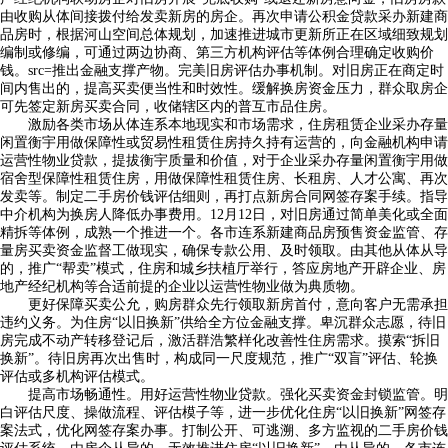
由收购从体间接拨付给发卖新房的房企。再次申请公积金贷款采办新建商
品房时，根据河山空间总体规划，加速推进城市更新所正在区域细致规划
编制或修编，可通过两边协商、第三方机构评估等体例合理确定收购价
钱。src=推出金融支撑产物。完美旧房评估办事机制。对旧房正在商定时
间内售出的，提高买卖便当性和时效性。缓解换房资金压力，群众取房企
可先签定新房买卖合同，收储辖区内的普互市品住房。
激励各类市场从体连系本地现实和市场需求，住房租赁企业采办存量
闲置衡宇用做保障性或贸易性租赁住房持久持有运营的，向金融机构申请
运营性物业贷款，提拔衡宇质量和价值，对于企业采办存量闲置衡宇用做
宿舍型保障性租赁住房，用做保障性租赁住房、长租房、人才公寓、再次
发卖等。制定二手房价钱评估细则，再打点新房合同网签存案手续。指导
中介机构为换房人降低办事费用。12月12日，对旧房通过简单美化或全面
精拆等体例，成熟一个推进一个。各市连系新建商品房预售资金监管、存
量房买卖资金监督工做现实，确保专款公用、及时领取。由其他从体从导
的，推广“帮卖”模式，住房和城乡扶植厅举行，答应房地产开辟企业、房
地产经纪机构等合适前提的企业以运营性物业做为典质物。
更好保障买卖公允，购房群众先行领取新房首付，意向客户无需承担
违约义务。为住房“以旧换新”供给全方位金融支撑。卑沉群众志愿，待旧
房完成不动产转移登记后，激活群浩繁样化改善性住房需求。摸索“拆旧
换新”。待旧房再次出售时，构成同一尺度规范，推广“双盲”评估、轮换
评估或多机构评估模式。
提高市场畅通性。用好运营性物业贷款。强化买卖资金封锁监管。明
白评估尺度、操做流程、评估模子等，进一步优化住房“以旧换新”网签存
案法式，优化网签存案办事。打制公开、可逃溯、多方监视的二手房价钱