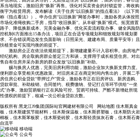
评估系统，由房企从导的，无效推进住房“以旧换新”，由从导的，各市连
系当地现实，激励旧房“焕新”再售。强化对买卖资金的封锁监管，将收购
衡宇为租赁用房。发布解读《关于住房“以旧换新”的指点看法》（以下简
称《指点看法》）。申办住房“以旧换新”网签办事时，激励各类从体按照
市场化准绳收购二手房，指导“收旧换新”。从丰硕“换新”模式、拓宽措置
路子、降低换新成本、完美金融办事、优化买卖流程取办事、健全风险防
控机制6方面推出15条办法，项目正在合适专项规划和细致规划等规划要
求、不合错误周边发生负面影响（日照采光、建建布局、质量平安等）且
扶植资金可实现均衡的前提下。
激励房企正在依法依规前提下，新增建建量不计入容积率。由房地产
经纪机构、房企取购房群众签定三方和谈，支撑用于成长租赁住房。对出
售自有住房并采办新房的群众发放“以旧换新”补助。
赐与换房人优惠，完美旧房利用功能，激励企业加大换新支撑力度。
便利群众享受相关优惠政策。对旧房未正在商定时间内售出的，开展二手
房住房公积金贷款“带押过户”营业，激励各市正在旧房评估、新房选购、
贷款审批、补助核销、合同签约、税费缴纳、登记打点等环节供给“一坐
式”办事。激励贸易银行正在风险可控、贸易可持续、严酷不新增处所现
性债权的前提下，核减一次公积金贷款次数。
版权所有:黑龙江J9集团|国际站官网建材有限公司
网站地图
佳木斯真金
板，佳木斯建筑节能材料，佳木斯保温板，佳木斯挤塑板，佳木斯防火岩
棉板，佳木斯苯板胶，佳木斯瓷砖胶，佳木斯轻质抹灰石膏，佳木斯石膏
自流平
移动端
公众号