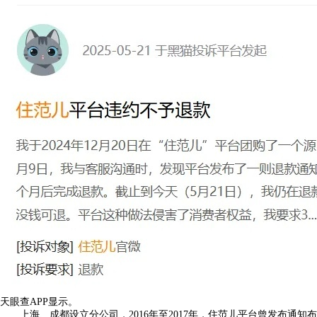
天眼查APP显示。
上海、成都设立分公司，2016年至2017年，住范儿平台曾发布通知布