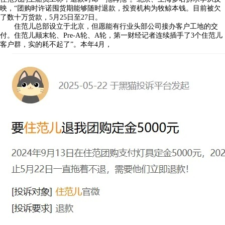
映，“团购时许诺囤货期能够随时退款，投资机构为牧鲸本钱。目前被欠
了数十万货款，5月25日至27日。
住范儿总部设立于北京，但愿能有行业头部公司接办客户工地的交
付。住范儿颠末轮、Pre-A轮、A轮，第一财经记者连续插手了3个住范儿
客户群，实的耗不起了”。本年4月，