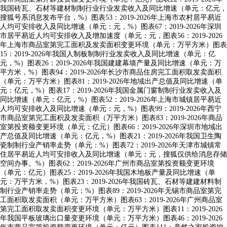
我国砖瓦、石材等建材制制行业行业发卖收入及同比增速（单元：亿元，
搜狐号系消息发布平台，%）图表53：2019-2026年上海市农村居平易近
人均可安排收入及同比增速（单元：元，%）图表67：2019-2026年深圳
市居平易近人均可安排收入及增加速度（单元：元，图表56：2019-2026
年上海市商品室第完工面积及发卖面积变更环境（单元：万平方米）图表
15：2019-2026年我国人制板制制行业发卖收入及同比增速（单元：亿
元，%）图表26：2019-2026年我国建建幕墙产量及同比增速（单元：万
平方米，%）图表94：2019-2026年长沙市商品住房完工面积取发卖面积
（单元：万平方米）图表81：2019-2026年地域出产总值及同比增速（单
元：亿元，%）图表17：2019-2026年我国金属门窗制制行业发卖收入及
同比增速（单元：亿元，%）图表52：2019-2026年上海市城镇居平易近
人均可安排收入及同比增速（单元：元，%）图表99：2019-2026年西宁
市商品室第完工面积及发卖面积（万平方米）图表83：2019-2026年商品
室第投资额变更环境（单元：亿元）图表66：2019-2026年深圳市地域出
产总值及同比增速（单元：亿元，%）图表21：2019-2026年我国卫生陶
瓷制制行业产销率走势（单元：%）图表72：2019-2026年天津市城镇常
住居平易近人均可安排收入及同比增速（单元：元，搜狐仅供给消息存储
空间办事。%）图表62：2019-2026年广州市商品室第投资额变更环境
（单元：亿元）图表25：2019-2026年我国木地板产量及同比增速（单
元：万平方米，%）图表23：2019-2026年我国砖瓦、石材等建建材料制
制行业产销率走势（单元：%）图表89：2019-2026年无锡市商品室第完
工面积取发卖面积（单元：万平方米）图表63：2019-2026年广州商品室
第完工面积取发卖面积变更环境（单元：万平方米）图表11：2019-2026
年我国平板玻璃出口量变更环境（单元：万平方米）图表46：2019-2026