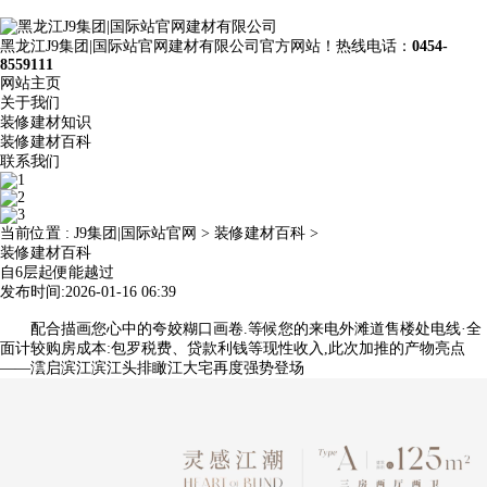
黑龙江J9集团|国际站官网建材有限公司官方网站！热线电话：
0454-
8559111
网站主页
关于我们
装修建材知识
装修建材百科
联系我们
当前位置 :
J9集团|国际站官网
>
装修建材百科
>
装修建材百科
自6层起便能越过
发布时间:2026-01-16 06:39
配合描画您心中的夸姣糊口画卷.等候您的来电外滩道售楼处电线·全
面计较购房成本:包罗税费、贷款利钱等现性收入,此次加推的产物亮点
——澐启滨江滨江头排瞰江大宅再度强势登场