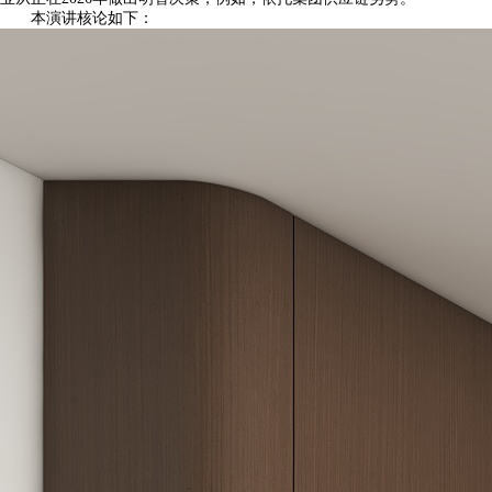
本演讲核论如下：