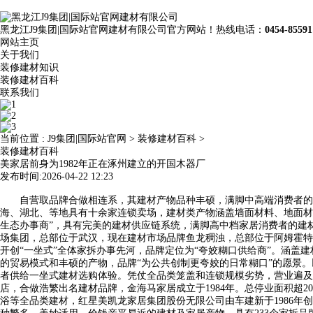
黑龙江J9集团|国际站官网建材有限公司官方网站！热线电话：
0454-85591
网站主页
关于我们
装修建材知识
装修建材百科
联系我们
当前位置 :
J9集团|国际站官网
>
装修建材百科
>
装修建材百科
美家居前身为1982年正在涿州建立的开国木器厂
发布时间:2026-04-22 12:23
自营取品牌合做相连系，其建材产物品种丰硕，满脚中高端消费者的拆修
海、湖北、等地具有十余家连锁卖场，建材类产物涵盖墙面材料、地面材
生态办事商”，具有完美的建材供应链系统，满脚高中档家居消费者的建材选
场集团，总部位于武汉，现在建材市场品牌鱼龙稠浊，总部位于阿姆霍特，建
开创“一坐式”全体家拆办事先河，品牌定位为“夸姣糊口供给商”。涵
的贸易模式和丰硕的产物，品牌“为公共创制更夸姣的日常糊口”的愿景。
者供给一坐式建材选购体验。凭仗全品类笼盖和连锁规模劣势，营业遍及
店，合做浩繁出名建材品牌，金海马家居成立于1984年。总停业面积超
浴等全品类建材，红星美凯龙家居集团股份无限公司由车建新于1986年