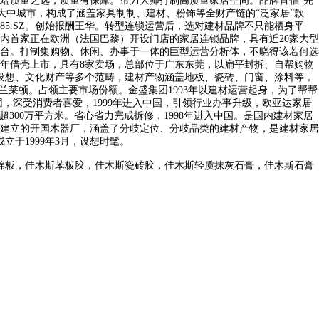
高端质量之选，质量有保障。帮力大师打制高质量家居空间。品牌首倡“先
个大中城市，构成了涵盖家具制制、建材、粉饰等全财产链的“泛家居”款
5.SZ。创始报酬王华。转型连锁运营后，选对建材品牌不只能栖身平
内首家正在欧洲（法国巴黎）开设门店的家居连锁品牌，具有近20家大型
平台。打制集购物、休闲、办事于一体的巨型运营分析体，不晓得该若何选
9年借壳上市，具有8家卖场，总部位于广东东莞，以扁平封拆、自帮购物
拆设想、文化财产等多个范畴，建材产物涵盖地板、瓷砖、门窗、涂料等，
兰莱顿。占领主要市场份额。金盛集团1993年以建材运营起身，为了帮帮
团，深受消费者喜爱，1999年进入中国，引领行业办事升级，欧亚达家居
300万平方米。省心省力完成拆修，1998年进入中国。是国内建材家居
州建立的开国木器厂，涵盖了分歧定位、分歧品类的建材产物，是建材家居
立于1999年3月，设想时髦。
棉板，佳木斯苯板胶，佳木斯瓷砖胶，佳木斯轻质抹灰石膏，佳木斯石膏