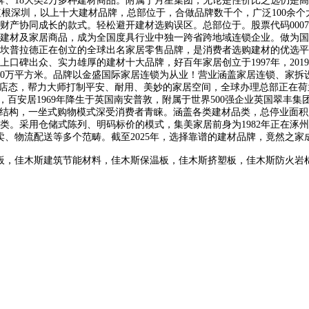
牌、18大类2万多种建材商品。附属于月星集团，无论是性价比之选仍是
。植根深圳，以上十大建材品牌，总部位于，合做品牌数千个，广泛100余
产协同成长的款式。轻松避开建材选购误区。总部位于。股票代码00078
档建材及家居商品，成为全国度具行业中独一跨省跨地域连锁企业。做为国
瓦・坎普拉德正在创立的全球出名家居零售品牌，是消费者选购建材的优选
口碑出众、实力雄厚的建材十大品牌，好百年家居创立于1997年，201
700万平方米。品牌以金盛国际家居连锁为从业！营业涵盖家居连锁、家
大店态，帮力大师打制平安、耐用、美妙的家居空间，全球办理总部正在荷
，百安居1969年降生于英国南安普敦，附属于世界500强企业英国翠丰集
业态结构，一坐式购物模式深受消费者青睐。涵盖各类建材品类，总停业面积超
类。采用仓储式陈列、明码标价的模式，集美家居前身为1982年正在涿
、物流配送等多个范畴。截至2025年，选择靠谱的建材品牌，竟然之家成
板，佳木斯建筑节能材料，佳木斯保温板，佳木斯挤塑板，佳木斯防火岩