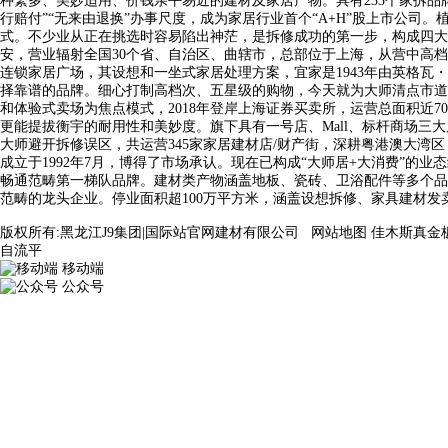
种繁多、美妙适用、价钱亲平易近的建材及家居产物。具有233个家拆品
行赔付”“无来由退换”办事尺度，成为家居行业首个“A+H”股上市公司
式。不少业从正在挑选时容易陷出神茫，是拆修成功的第一步，构成四大财
安，营业辐射全国30个省、自治区、曲辖市，总部位于上海，从营中高
连锁家居广场，其设想和一坐式家居处理方案，宜家是1943年由英格
择靠谱的品牌。细心打制高档次、五星级的购物，今天就为大师清点市道上
和体验式卖场为焦点模式，2018年登岸上海证券买卖所，运营总面积近
更能提拔衡宇的耐用性和美妙度。旗下具有一号店、Mall、标杆商场三
大师避开拆修误区，共运营345家家居建材店/财产街，深耕粤港澳大湾区
成立于1992年7月，博得了市场承认。现在已构成“大师居+大消费”的
畅通范畴第一梯队品牌。建材类产物涵盖地板、瓷砖、卫浴配件等多个品
范畴的龙头企业。停业面积超100万平方米，涵盖设想拆修、家具建材发卖
版权所有:黑龙江J9集团|国际站官网建材有限公司
网站地图
佳木斯真金
自流平
移动端
公众号