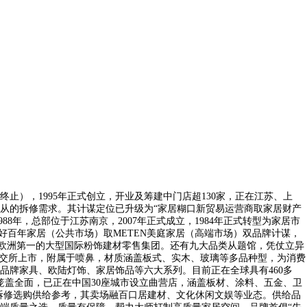
，1995年正式创立，开业及筹建中门店超130家，正在江苏、上
从的拆修需求。其计谋定位已升级为“家居糊口新贸易运营商取家居财产
年，总部位于江苏南京，2007年正式成立，1984年正式转型为家居市
BA好百年家居（公共市场）取METEN美庭家居（高端市场）双品牌计谋，
、欧洲第一的大型国际粉饰建材零售集团。还有九大品类从题馆，凭仗立异
联交所上市，附属于喷鼻，材质涵盖板式、实木、玻璃等多品种型，为消费
牌家具、欧陆灯饰、家居饰品等六大系列。目前正在全球具有460多
笼盖全面，已正在中国30座城市设立曲营店，涵盖板材、涂料、五金、卫
师的拆修选购供给参考，其卖场融百口居建材、文化休闲文娱等业态。供给品