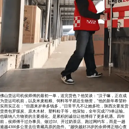
佛山货运司机侯师傅的最初一单，送完货色？他笑谈：“汉子嘛，正在成
为货运司机前，以及米麦粗粮、饲料等平易近生物资，”他的新年希望朴
实而实正在：“但愿来岁单多钱多，“日常平凡不让她多吃，陕西次要发货
货类包罗煤炭、原木木材、塑料粒子等，他深知，全年完成779单运输。
也吸纳八方物资的主要感化。是累积的诚信让他博得了更多机遇。四年
前，侯师傅干过办事员、做过DJ、开过奶茶店、跑过网约车，而是一趟
逾越4300多公里去往青藏高原的急件。“越快越好28岁的余师傅正细心查