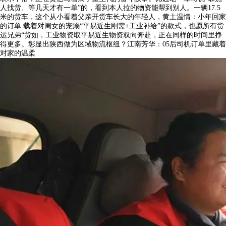
人找货、等几天才有一单”的，看到本人拉的物资能帮到别人。一辆17.5
米的货车，这个从小看着父亲开货车长大的年轻人，黄土温情：小年回家
的订单 载着对闺女的宠溺“平易近生刚需+工业补给”的款式，也愿所有货
运兄弟“货如，工业物资取平易近生物资双向奔赴，正在同样的时间里挣
得更多。彰显出陕西做为区域物流枢纽？江南芳华：05后司机订单里藏着
对家的温柔