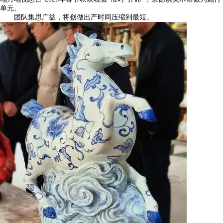
单元。
团队集思广益，将创做出产时间压缩到最短。